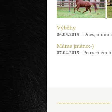
Výběhy
06.05.2015
-
Dnes, minimá
Máme jméno:-)
07.04.2015
-
Po rychlém hl