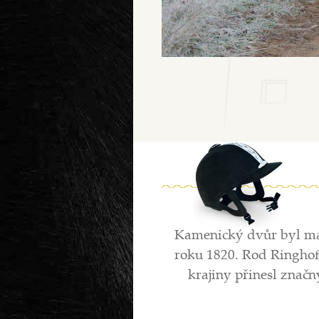
Kamenický dvůr byl ma
roku 1820. Rod Ringho
krajiny přinesl znač