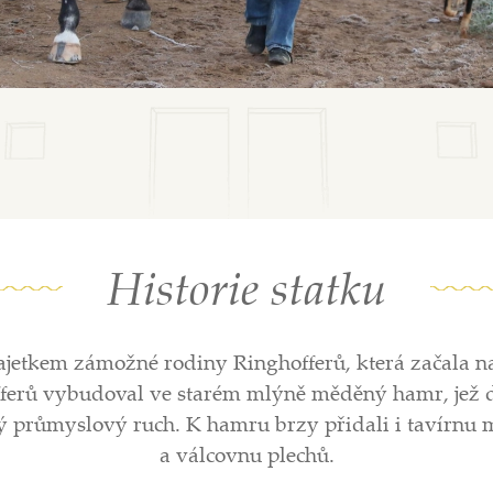
Historie statku
jetkem zámožné rodiny Ringhofferů, která začala n
fferů vybudoval ve starém mlýně měděný hamr, jež 
ný průmyslový ruch. K hamru brzy přidali i tavírnu 
a válcovnu plechů.