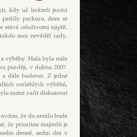
h, kdy už leckteří jezdci
y patřily parkuru, dnes se
se stává celoživotní náplň.
 nikdo moc nevěděl rady.
 a výběhy. Hala byla stále
ku později, v dubnu 2007.
t a dále budovat. Z jedné
lších rozlehlých výběhů,
bylo nutné začít diskutovat
pravdou, že do areálu bude
é, že prioritou majitelů je
 hodin denně, sedm dní v