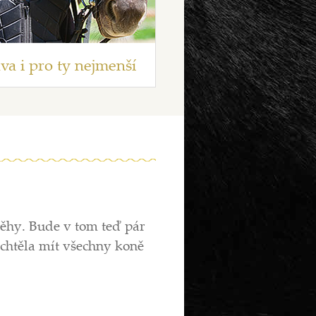
va i pro ty nejmenší
běhy. Bude v tom teď pár
chtěla mít všechny koně