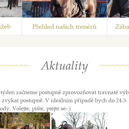
užeb
Přehled našich trenérů
Zába
Aktuality
tí týden začneme postupně zprovozňovat travnaté vý
zvykat postupně. V ideálním případě bych do 24.5. 
dy. Volejte, pište, ptejte se:-)