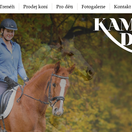
Trenéři
Prodej koní
Pro děti
Fotogalerie
Kontakt