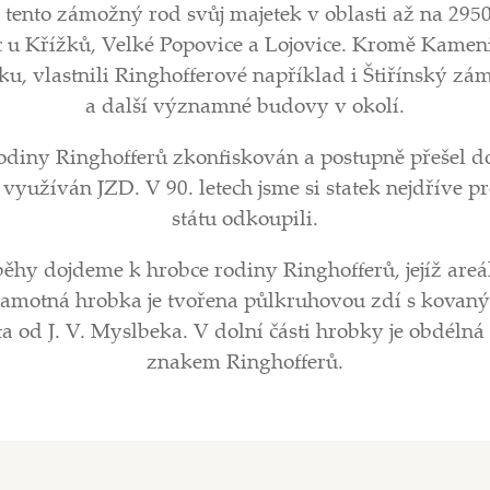
 tento zámožný rod svůj majetek v oblasti až na 295
ec u Křížků, Velké Popovice a Lojovice. Kromě Kameni
 vlastnili Ringhofferové například i Štiřínský zá
a další významné budovy v okolí.
odiny Ringhofferů zkonfiskován a postupně přešel do v
 využíván JZD. V 90. letech jsme si statek nejdříve pr
státu odkoupili.
ěhy dojdeme k hrobce rodiny Ringhofferů, jejíž are
Samotná hrobka je tvořena půlkruhovou zdí s kovaný
a od J. V. Myslbeka. V dolní části hrobky je obdél
znakem Ringhofferů.