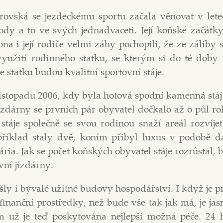
yrovská se jezdeckému sportu začala věnovat v letec
ody a to ve svých jednadvaceti. Její koňské začátk
na i její rodiče velmi záhy pochopili, že ze záliby 
užití rodinného statku, se kterým si do té doby
 statku budou kvalitní sportovní stáje.
listopadu 2006, kdy byla hotová spodní kamenná stáj
ízdárny se prvních pár obyvatel dočkalo až o půl ro
stáje společně se svou rodinou snaží areál rozvíje
příklad staly dvě, koním přibyl luxus v podobě da
ia. Jak se počet koňských obyvatel stáje rozrůstal, 
ní jízdárny.
ly i bývalé užitné budovy hospodářství. I když je 
finanční prostředky, než bude vše tak jak má, je jasn
m už je teď poskytována nejlepší možná péče. 24