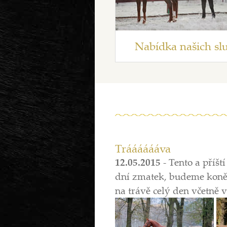
Nabídka našich sl
Trááááááva
12.05.2015
-
Tento a příš
dní zmatek, budeme koně 
na trávě celý den včetně vo