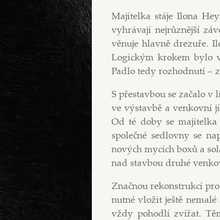
Majitelka stáje Ilona He
vyhrávají nejrůznější záv
věnuje hlavně drezuře. Ilo
Logickým krokem bylo vy
Padlo tedy rozhodnutí – ze
S přestavbou se začalo v 
ve výstavbě a venkovní j
Od té doby se majitelka 
společné sedlovny se na
nových mycích boxů a solár
nad stavbou druhé venkov
Značnou rekonstrukcí proš
nutné vložit ještě nemalé 
vždy pohodlí zvířat. Tě