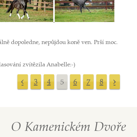
lně dopoledne, nepůjdou koně ven. Prší moc.
asování zvítězila Anabelle:-)
‹
›
3
4
5
6
7
8
O Kamenickém Dvoře