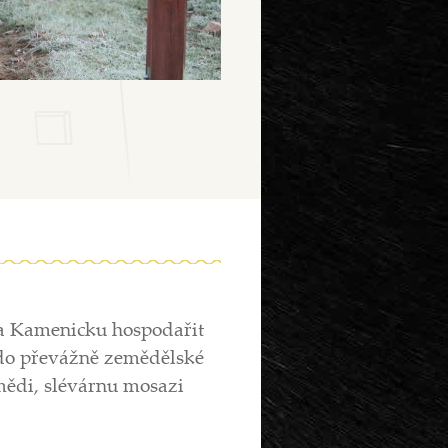
a Kamenicku hospodařit
do převážně zemědělské
mědi, slévárnu mosazi