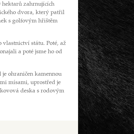
0 hektarů zahrnujících
ckého dvora, který patřil
mek s golfovým hřištěm
lastnictví státu. Poté, až
onajali a poté jsme ho od
ál je ohraničen kamennou
mi mísami, uprostřed je
ná kovová deska s rodovým