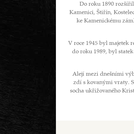
Do roku 1890 rozšířil
Kamenici, Štiřín, Kostel
ke Kamenickému zámku,
V roce 1945 byl majetek r
do roku 1989, byl statek
Alejí mezi dnešními výb
zdí s kovanými vraty. 
socha ukřižovaného Krist